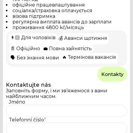
English
офіційне працевлаштування
соціалка/страховка оплачується
візова підтримка
регулярна виплата авансів до зарплати
проживання 4800 kč/місяць
👨🏻 Для чоловіків
💰 Аванси щотижня
📄 Офіційно
💼 Повна зайнятість
🔥 Термінова вакансія
🗣️ Без знання мови
Kontakty
Kontaktujte nás
Заповніть форму, і ми зв’яжемося з вами
найближчим часом.
Jméno
Telefonní číslo
*