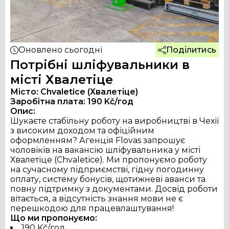
Оновлено
сьогодні
Поділитись
Потрібні шліфувальники в
місті Хвалетіце
Місто:
Chvaletice (Хвалетіце)
Заробітна плата:
190
Kč/год
Опис:
Шукаєте стабільну роботу на виробництві в Чехії 
з високим доходом та офіційним 
оформленням? Агенція Flovas запрошує 
чоловіків на вакансію шліфувальника у місті 
Хвалетіце (Chvaletice). Ми пропонуємо роботу 
на сучасному підприємстві, гідну погодинну 
оплату, систему бонусів, щотижневі аванси та 
повну підтримку з документами. Досвід роботи 
вітається, а відсутність знання мови не є 
перешкодою для працевлаштування!
Українська
Čeština
Slovak
Що ми пропонуємо:
190 Kč/год