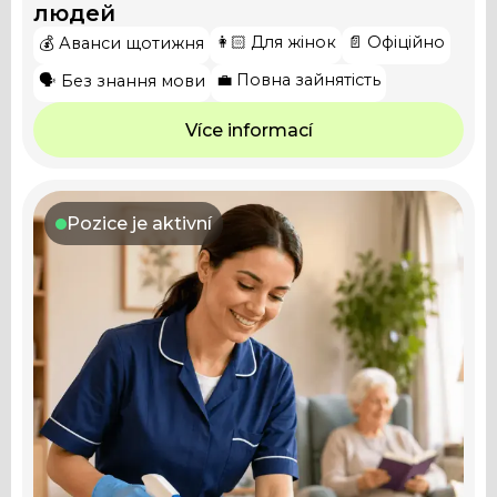
людей
👩🏻 Для жінок
📄 Офіційно
💰 Аванси щотижня
💼 Повна зайнятість
🗣️ Без знання мови
Více informací
Pozice je aktivní