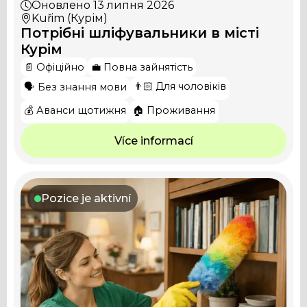
Оновлено
13 липня 2026
Kuřim (Курім)
Потрібні шліфувальники в місті
Курім
📄 Офіційно
💼 Повна зайнятість
👨🏻 Для чоловіків
🗣️ Без знання мови
💰 Аванси щотижня
🏠 Проживання
Více informací
Pozice je aktivní