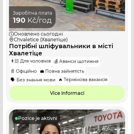
Заробітна плата
190
Kč/год
Оновлено
сьогодні
Chvaletice (Хвалетіце)
Потрібні шліфувальники в місті
Хвалетіце
👨🏻 Для чоловіків
💰 Аванси щотижня
📄 Офіційно
💼 Повна зайнятість
🔥 Термінова вакансія
🗣️ Без знання мови
Více informací
Pozice je aktivní