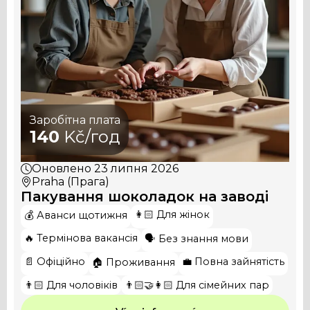
Заробітна плата
140
Kč/год
Оновлено
23 липня 2026
Praha (Прага)
Пакування шоколадок на заводі
👩🏻 Для жінок
💰 Аванси щотижня
🔥 Термінова вакансія
🗣️ Без знання мови
📄 Офіційно
💼 Повна зайнятість
🏠 Проживання
👨🏻 Для чоловіків
👨🏻‍🤝‍👩🏻 Для сімейних пар