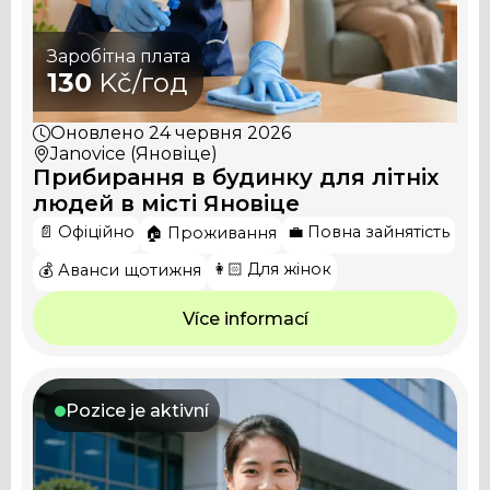
Заробітна плата
130
Kč/год
Оновлено
24 червня 2026
Janovice (Яновіце)
Прибирання в будинку для літніх
людей в місті Яновіце
📄 Офіційно
💼 Повна зайнятість
🏠 Проживання
👩🏻 Для жінок
💰 Аванси щотижня
Více informací
Pozice je aktivní