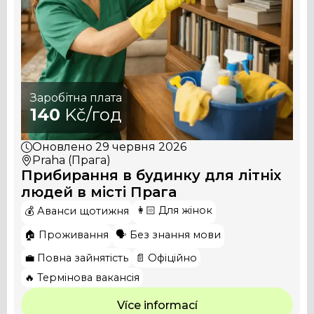
Заробітна плата
140
Kč/год
Оновлено
29 червня 2026
Praha (Прага)
Прибирання в будинку для літніх
людей в місті Прага
👩🏻 Для жінок
💰 Аванси щотижня
🏠 Проживання
🗣️ Без знання мови
💼 Повна зайнятість
📄 Офіційно
🔥 Термінова вакансія
Více informací