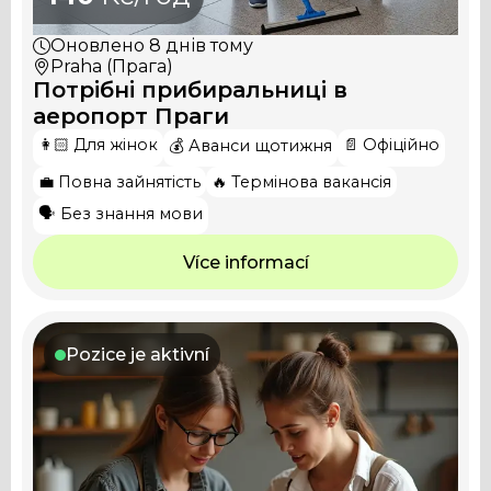
Оновлено
8 днів тому
Praha (Прага)
Потрібні прибиральниці в
аеропорт Праги
👩🏻 Для жінок
📄 Офіційно
💰 Аванси щотижня
💼 Повна зайнятість
🔥 Термінова вакансія
🗣️ Без знання мови
Více informací
Pozice je aktivní