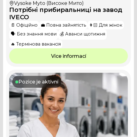
Vysoke Myto (Високе Мито)
Потрібні прибиральниці на завод
IVECO
📄 Офіційно
💼 Повна зайнятість
👩🏻 Для жінок
🗣️ Без знання мови
💰 Аванси щотижня
🔥 Термінова вакансія
Více informací
Pozice je aktivní