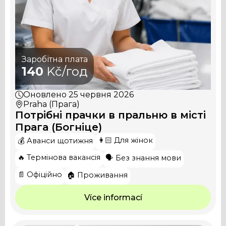
Заробітна плата
140
Kč/год
Оновлено
25 червня 2026
Praha (Прага)
Потрібні прачки в пральню в місті
Прага (Богніце)
👩🏻 Для жінок
💰 Аванси щотижня
🔥 Термінова вакансія
🗣️ Без знання мови
📄 Офіційно
🏠 Проживання
Více informací