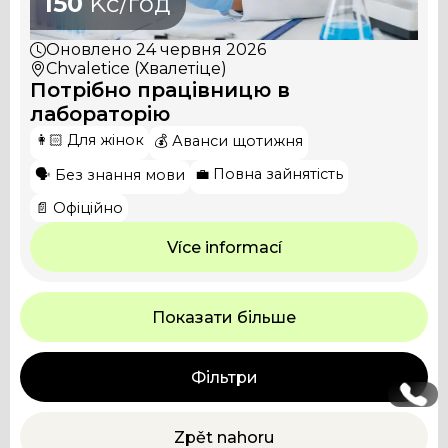
150
Kč/год
Оновлено
24 червня 2026
Chvaletice (Хвалетіце)
Потрібно працівницю в
лабораторію
👩🏻 Для жінок
💰 Аванси щотижня
💼 Повна зайнятість
🗣️ Без знання мови
📄 Офіційно
Více informací
Показати більше
Фільтри
Zpět nahoru