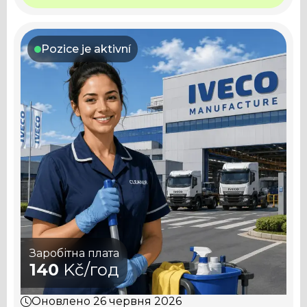
Українська
Čeština
Slovak
English
Pozice je aktivní
Заробітна плата
140
Kč/год
Оновлено
26 червня 2026