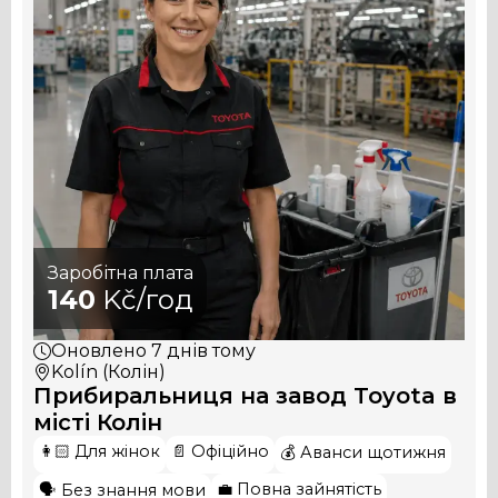
Заробітна плата
140
Kč/год
Оновлено
7 днів тому
Kolín (Колін)
Прибиральниця на завод Toyota в
місті Колін
👩🏻 Для жінок
📄 Офіційно
💰 Аванси щотижня
💼 Повна зайнятість
🗣️ Без знання мови