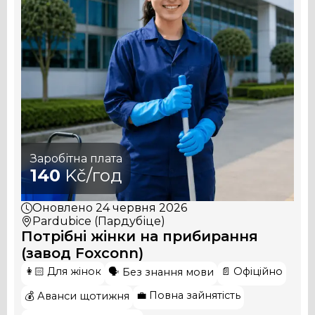
Заробітна плата
140
Kč/год
Оновлено
24 червня 2026
Pardubice (Пардубіце)
Потрібні жінки на прибирання
(завод Foxconn)
👩🏻 Для жінок
📄 Офіційно
🗣️ Без знання мови
💼 Повна зайнятість
💰 Аванси щотижня