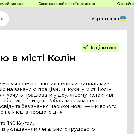
я з нами
Робочі години
Слідкуйте за нами
йних пар
•
Свіжі вакансії в Чехії щотижня
•
Офіційне пр
957 290
Пон
-
Суб
: 8:00 - 19:00
Facebook
sen.cz
Нед
:
Зачинено
Instagram
ок
Українська
TikTok
Website created by
heeeyooo studio
VAS s.r.o.
Поділитись
ady ochrany osobních údajů
ю в місті Колін
рошими умовами та щотижневими виплатами? 
р на вакансію працівниці кухні у місті Колін 
, які хочуть працювати у дружньому колективі 
і або виробництві. Робота максимально 
свіду та без знання чеської мови — ми всього 
 на місці з першого дня!
а: 140 Kč/год.
 із укладанням легального трудового