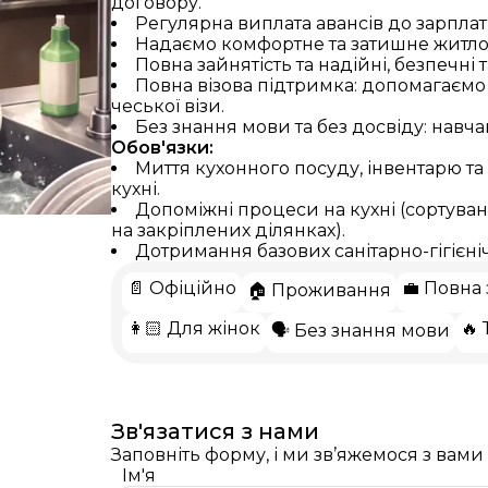
договору.
Регулярна виплата авансів до зарплат
Надаємо комфортне та затишне житло 
Повна зайнятість та надійні, безпечні 
Повна візова підтримка: допомагаємо
чеської візи.
Без знання мови та без досвіду: навч
Обов'язки:
Миття кухонного посуду, інвентарю т
кухні.
Допоміжні процеси на кухні (сортува
на закріплених ділянках).
Дотримання базових санітарно-гігієні
📄 Офіційно
💼 Повна 
🏠 Проживання
Українська
Čeština
Slovak
English
👩🏻 Для жінок
🔥
🗣️ Без знання мови
Зв'язатися з нами
Заповніть форму, і ми зв’яжемося з вам
Ім'я