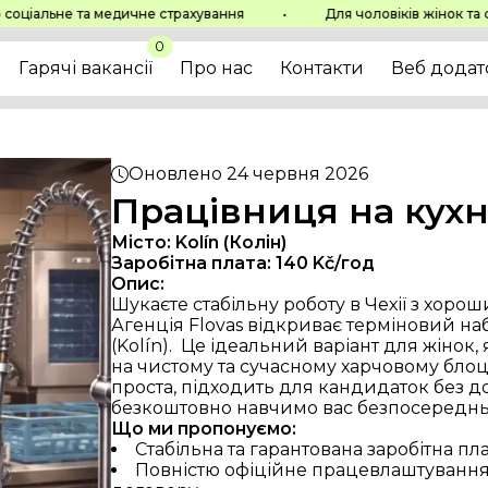
Навігація
Зв'яжітьс
альне та медичне страхування
•
Для чоловіків жінок та сіме
Головна
+420 777 
0
Гарячі вакансії
info@nere
Гарячі вакансії
Про нас
Контакти
Веб додат
Про нас
Контакти
Веб додаток
OVAS s.r.o.
Всі права захищені
FLO
Оновлено
24 червня 2026
Zás
Працівниця на кухн
Місто:
Kolín (Колін)
Заробітна плата:
140
Kč/год
Опис:
Шукаєте стабільну роботу в Чехії з хо
Агенція Flovas відкриває терміновий набі
(Kolín).  Це ідеальний варіант для жінок
на чистому та сучасному харчовому блоц
проста, підходить для кандидаток без до
безкоштовно навчимо вас безпосередньо
Що ми пропонуємо:
Стабільна та гарантована заробітна плат
Повністю офіційне працевлаштування