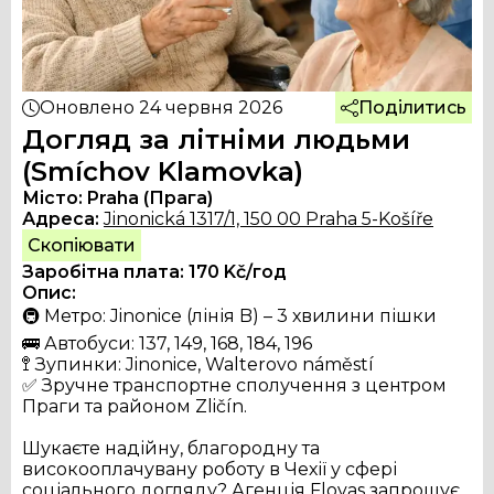
Оновлено
24 червня 2026
Поділитись
Догляд за літніми людьми
(Smíchov Klamovka)
Місто:
Praha (Прага)
Адреса:
Jinonická 1317/1, 150 00 Praha 5-Košíře
Скопіювати
Заробітна плата:
170
Kč/год
Опис:
🚇 Метро: Jinonice (лінія B) – 3 хвилини пішки

🚌 Автобуси: 137, 149, 168, 184, 196

🚏 Зупинки: Jinonice, Walterovo náměstí

✅ Зручне транспортне сполучення з центром 
Праги та районом Zličín.

Шукаєте надійну, благородну та 
високооплачувану роботу в Чехії у сфері 
соціального догляду? Агенція Flovas запрошує 