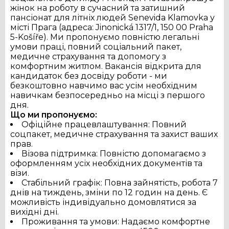
жінок на роботу в сучасний та затишний 
пансіонат для літніх людей Senevida Klamovka у 
місті Прага (адреса: Jinonická 1317/1, 150 00 Praha 
5-Košíře). Ми пропонуємо повністю легальні 
умови праці, повний соціальний пакет, 
медичне страхування та допомогу з 
комфортним житлом. Вакансія відкрита для 
кандидаток без досвіду роботи - ми 
безкоштовно навчимо вас усім необхідним 
навичкам безпосередньо на місці з першого 
дня.
Що ми пропонуємо:
Офіційне працевлаштування: Повний
соцпакет, медичне страхування та захист ваших
прав.
Візова підтримка: Повністю допомагаємо з
Українська
Čeština
Slovak
оформленням усіх необхідних документів та
візи.
English
Стабільний графік: Повна зайнятість, робота 7
днів на тиждень, зміни по 12 годин на день. Є
можливість індивідуально домовлятися за
вихідні дні.
Проживання та умови: Надаємо комфортне