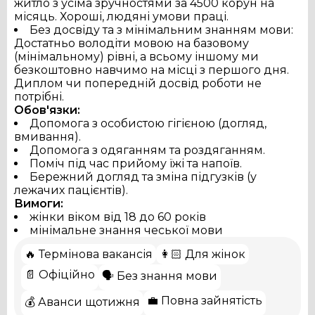
житло з усіма зручностями за 4500 корун на
місяць. Хороші, людяні умови праці.
Без досвіду та з мінімальним знанням мови:
Достатньо володіти мовою на базовому
(мінімальному) рівні, а всьому іншому ми
безкоштовно навчимо на місці з першого дня.
Диплом чи попередній досвід роботи не
потрібні.
Обов'язки:
Допомога з особистою гігієною (догляд,
вмивання).
Допомога з одяганням та роздяганням.
Поміч під час прийому їжі та напоїв.
Бережний догляд та зміна підгузків (у
лежачих пацієнтів).
Вимоги:
жінки віком від 18 до 60 років
мінімальне знання чеської мови
🔥 Термінова вакансія
👩🏻 Для жінок
📄 Офіційно
🗣️ Без знання мови
💼 Повна зайнятість
💰 Аванси щотижня