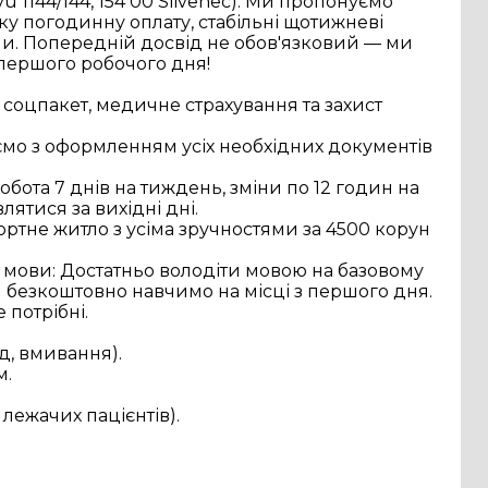
 1144/144, 154 00 Slivenec). Ми пропонуємо 
ку погодинну оплату, стабільні щотижневі 
и. Попередній досвід не обов'язковий — ми 
 першого робочого дня!
оцпакет, медичне страхування та захист
ємо з оформленням усіх необхідних документів
робота 7 днів на тиждень, зміни по 12 годин на
ятися за вихідні дні.
тне житло з усіма зручностями за 4500 корун
м мови: Достатньо володіти мовою на базовому
и безкоштовно навчимо на місці з першого дня.
потрібні.
д, вмивання).
м.
 лежачих пацієнтів).