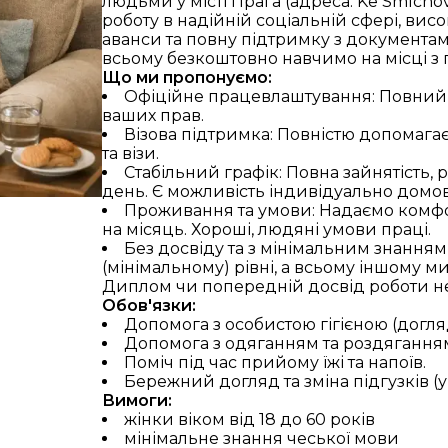
людьми у місті Прага (адреса: Ke Smíchovu
роботу в надійній соціальній сфері, висо
аванси та повну підтримку з документам
всьому безкоштовно навчимо на місці з
Що ми пропонуємо:
Офіційне працевлаштування: Повний с
ваших прав.
Візова підтримка: Повністю допомага
та візи.
Стабільний графік: Повна зайнятість, 
день. Є можливість індивідуально домовл
Проживання та умови: Надаємо комфор
на місяць. Хороші, людяні умови праці.
Без досвіду та з мінімальним знання
(мінімальному) рівні, а всьому іншому м
Диплом чи попередній досвід роботи не 
Обов'язки:
Допомога з особистою гігієною (догля
Допомога з одяганням та роздягання
Поміч під час прийому їжі та напоїв.
Українська
Čeština
Slovak
English
Бережний догляд та зміна підгузків (у
Вимоги:
жінки віком від 18 до 60 років
мінімальне знання чеської мови