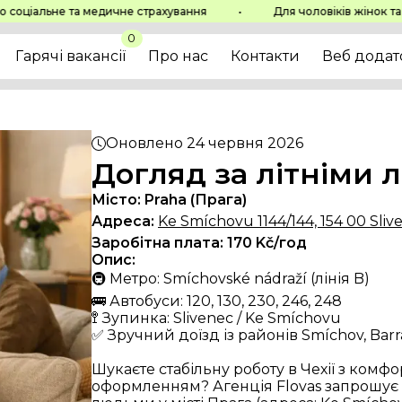
Навігація
Зв'яжітьс
іальне та медичне страхування
•
Для чоловіків жінок та сім
Головна
+420 777 
0
Гарячі вакансії
info@nere
Гарячі вакансії
Про нас
Контакти
Веб додат
Про нас
Контакти
Веб додаток
OVAS s.r.o.
Всі права захищені
FLO
Оновлено
24 червня 2026
Zás
Догляд за літніми л
Місто:
Praha (Прага)
Адреса:
Ke Smíchovu 1144/144, 154 00 Sliv
Заробітна плата:
170
Kč/год
Опис:
🚇 Метро: Smíchovské nádraží (лінія B)

🚌 Автобуси: 120, 130, 230, 246, 248

🚏 Зупинка: Slivenec / Ke Smíchovu

✅ Зручний доїзд із районів Smíchov, Barran
Шукаєте стабільну роботу в Чехії з ком
оформленням? Агенція Flovas запрошує н