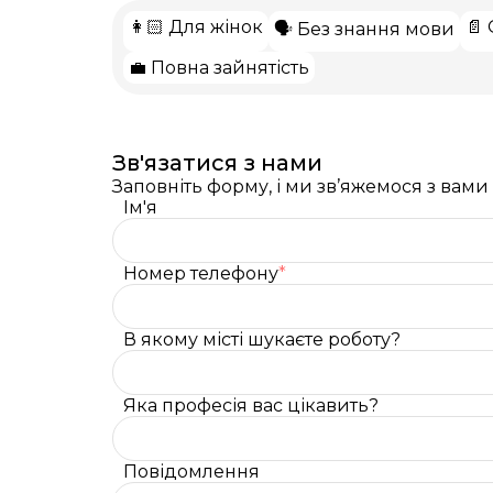
👩🏻 Для жінок
📄
🗣️ Без знання мови
💼 Повна зайнятість
Зв'язатися з нами
Заповніть форму, і ми зв’яжемося з вам
Ім'я
Номер телефону
*
В якому місті шукаєте роботу?
Яка професія вас цікавить?
Повідомлення