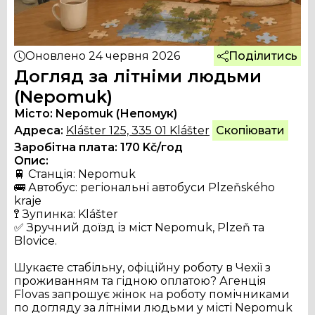
Оновлено
24 червня 2026
Поділитись
Догляд за літніми людьми
(Nepomuk)
Місто:
Nepomuk (Непомук)
Адреса:
Klášter 125, 335 01 Klášter
Скопіювати
Заробітна плата:
170
Kč/год
Опис:
🚆 Станція: Nepomuk

🚌 Автобус: регіональні автобуси Plzeňského 
kraje

🚏 Зупинка: Klášter

✅ Зручний доїзд із міст Nepomuk, Plzeň та 
Blovice.

Шукаєте стабільну, офіційну роботу в Чехії з 
проживанням та гідною оплатою? Агенція 
Flovas запрошує жінок на роботу помічниками 
по догляду за літніми людьми у місті Nepomuk 