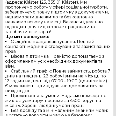
(адреса: Klášter 125, 335 01 Klášter). Ми 
пропонуємо роботу у сфері соціальної турботи, 
забезпечуємо повну підтримку з документами, 
надаємо затишне житло та безкоштовно 
навчаємо всьому на місці. Вакансія ідеально 
підходить для тих, хто хоче працювати та 
заробляти вже зараз!
Що ми пропонуємо:
Офіційне працевлаштування: Повний
соцпакет, медичне страхування та захист ваших
прав.
Візова підтримка: Повністю допомагаємо з
оформленням усіх необхідних документів та
візи.
Українська
Čeština
Slovak
Стабільний графік: Повна зайнятість, робота 7
English
днів на тиждень, 22 робочі зміни на місяць по
12 годин на день від 07:00 - 19:00 (денні зміни).
Є можливість індивідуально домовлятися за
вихідні дні.
Проживання та умови: Надаємо комфортне
житло з усіма зручностями за 4500 корун на
місяць. Хороші, людяні умови праці.
Без досвіду та з мінімальним знанням мови:
Достатньо володіти мовою на базовому