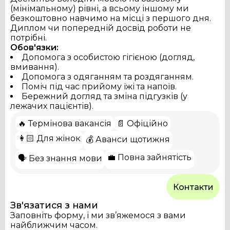
(мінімальному) рівні, а всьому іншому ми
безкоштовно навчимо на місці з першого дня.
Диплом чи попередній досвід роботи не
потрібні.
Обов'язки:
Допомога з особистою гігієною (догляд,
вмивання).
Допомога з одяганням та роздяганням.
Поміч під час прийому їжі та напоїв.
Бережний догляд та зміна підгузків (у
лежачих пацієнтів).
🔥 Термінова вакансія
📄 Офіційно
👩🏻 Для жінок
💰 Аванси щотижня
💼 Повна зайнятість
🗣️ Без знання мови
Контакти
Зв'язатися з нами
Заповніть форму, і ми зв’яжемося з вами
найближчим часом.