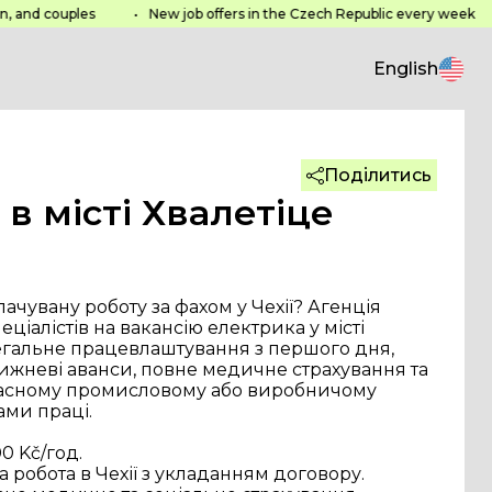
s
Working hours
Follow us
d couples
•
New job offers in the Czech Republic every week
•
 957 290
Mon
-
Sat
: 8:00 - 19:00
Facebook
esen.cz
Sun
:
Closed
Instagram
English
TikTok
Website created by
heeeyooo studio
VAS s.r.o.
Поділитись
ady ochrany osobních údajů
в місті Хвалетіце
ачувану роботу за фахом у Чехії? Агенція 
ціалістів на вакансію електрика у місті 
легальне працевлаштування з першого дня, 
ижневі аванси, повне медичне страхування та 
часному промисловому або виробничому 
ами праці.
00 Kč/год.
робота в Чехії з укладанням договору.