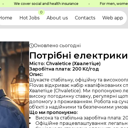
Navigation
Contact u
We cover social and health insurance
•
For men, women, an
Home
+420 777
0
Hot Jobs
info@ner
Home
Hot Jobs
About us
Contacts
Web app
About us
Contacts
Web app
LOVAS s.r.o.
All rights reserved
FLO
Оновлено
сьогодні
Zás
Потрібні електрики 
Місто:
Chvaletice (Хвалетіце)
Заробітна плата:
200
Kč/год
Опис:
Шукаєте стабільну, офіційну та високоопл
Flovas відкриває набір кваліфікованих спе
Хвалетіце (Chvaletice). Ми пропонуємо 
високу погодинну ставку, регулярні щот
допомогу з проживанням. Робота на су
об'єкті з надійними та безпечними умов
Що ми пропонуємо:
Висока та стабільна заробітна плата: 2
Офіційне працевлаштування: легальна 