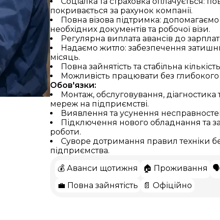
Соціалка та страховка оплачується: п
покривається за рахунок компанії.
Повна візова підтримка: допомагаємо
необхідних документів та робочої візи.
Регулярна виплата авансів до зарплат
Надаємо житло: забезпечення затишн
місяць.
Повна зайнятість та стабільна кількіст
Можливість працювати без глибокого 
Обов'язки:
Монтаж, обслуговування, діагностика
мереж на підприємстві.
Виявлення та усунення несправносте
Підключення нового обладнання та за
роботи.
Суворе дотримання правил техніки б
Українська
Čeština
Slovak
English
підприємства.
💰 Аванси щотижня
🏠 Проживання

💼 Повна зайнятість
📄 Офіційно