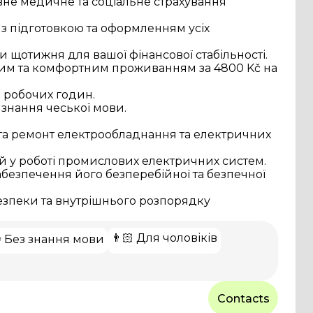
овне медичне та соціальне страхування
 з підготовкою та оформленням усіх
и щотижня для вашої фінансової стабільності.
им та комфортним проживанням за 4800 Kč на
ь робочих годин.
знання чеської мови.
 та ремонт електрообладнання та електричних
й у роботі промислових електричних систем.
безпечення його безперебійної та безпечної
езпеки та внутрішнього розпорядку
👨🏻 Для чоловіків
️ Без знання мови
Contacts